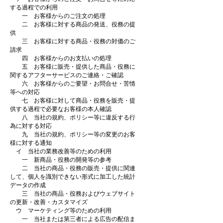
する過程での利用
一 お客様からのご注文の処理
二 お客様に対する商品の発送、役務の提
供
三 お客様に対する商品・役務の対価のご
請求
四 お客様からのお支払いの処理
五 お客様に販売・提供した商品・役務に
関するアフターサービスのご連絡・ご確認
六 お客様からのご要望・お問合せ・苦情
等への対応
七 お客様に対して商品・役務を販売・提
供する過程で必要なお客様の本人確認
八 当社の規約、ポリシー等に違反する行
為に対する対応
九 当社の規約、ポリシー等の変更のお客
様に対する通知
イ 当社の業務改善等のための利用
一 新商品・役務の開発等の参考
二 当社の商品・役務の販売・提供に関連
して、個人を識別できない形式に加工した統計
データの作成
三 当社の商品・役務およびウェブサイト
の更新・改善・カスタマイズ
ウ マーケティング等のための利用
一 当社または第三者による広告の配信ま