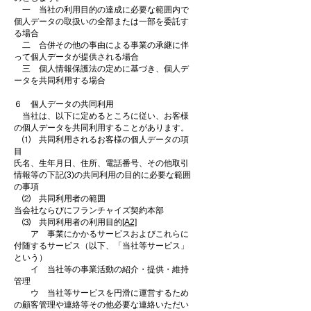
一 当社の利用目的の達成に必要な範囲内で
個人データの取扱いの全部または一部を委託す
る場合
二 合併その他の事由による事業の承継に伴
って個人データが提供される場合
三 個人情報保護法の定めに基づき、個人デ
ータを共同利用する場合
６ 個人データの共同利用
当社は、以下に定めるところに従い、お客様
の個人データを共同利用することがあります。
⑴ 共同利用されるお客様の個人データの項
目
氏名、生年月日、住所、電話番号、その他取引
情報等の下記(3)の共同利用の目的に必要な範囲
の事項
⑵ 共同利用者の範囲
当会社ならびにフランチャイズ契約本部
⑶ 共同利用者の利用目的
[A2]
ア 事業にかかるサービスおよびこれらに
付随するサービス（以下、「当社等サービス」
という）
イ 当社等の事業活動の紹介・提供・維持
管理
ウ 当社等サービスを円滑に運営するため
の顧客管理や連絡等その他必要な連絡いただい