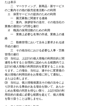
たは表示
二 マーケティング、新商品・新サービス
のご案内その他の販売促進活動への利用
エ 保育サービスの提供のための利用
一 園児募集に関連する連絡
二 案内、挨拶状等の送付、その他当社の
業務の適切かつ円滑な遂行
オ 職員の採用活動のための利用
一 業務上必要な名簿の作成、業務上の連
絡
二 勤務管理において法令上要求される諸
手続の遂行
三 その他当社における必要な人事・労務
管理の遂行
⑵ 当社は、上記⑴の個人情報の利用目的と関
連性を有すると合理的に認められる範囲内で上
記⑴の個人情報の利用目的を変更することがあ
ります。この場合、当社は、速やかに変更後の
個人情報の利用目的をお客様に対して通知し、
または公表します。
⑶ 当社は、個人情報保護法その他の法令によ
り許容される事由がある場合を除いて、あらか
じめお客様の同意を得ない限り、上記⑴⑵の利
用目的の達成に必要な範囲を超えて、個人情報
を取り扱うことは致しません。