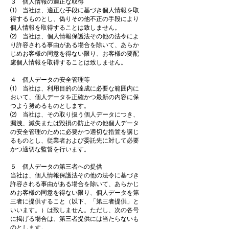
３ 個人情報の適正な取得
⑴ 当社は、適正な手段に基づき個人情報を取
得するものとし、偽りその他不正の手段により
個人情報を取得することは致しません。
⑵ 当社は、個人情報保護法その他の法令によ
り許容される事由がある場合を除いて、あらか
じめお客様の同意を得ない限り、お客様の要配
慮個人情報を取得することは致しません。
４ 個人データの安全管理等
⑴ 当社は、利用目的の達成に必要な範囲内に
おいて、個人データを正確かつ最新の内容に保
つよう努めるものとします。
⑵ 当社は、その取り扱う個人データにつき、
漏洩、滅失または毀損の防止その他個人データ
の安全管理のために必要かつ適切な措置を講じ
るものとし、従業者および委託先に対して必要
かつ適切な監督を行います。
５ 個人データの第三者への提供
当社は、個人情報保護法その他の法令に基づき
許容される事由がある場合を除いて、あらかじ
めお客様の同意を得ない限り、個人データを第
三者に提供すること（以下、「第三者提供」と
いいます。）は致しません。ただし、次の各号
に掲げる場合は、第三者提供には当たらないも
のとします。