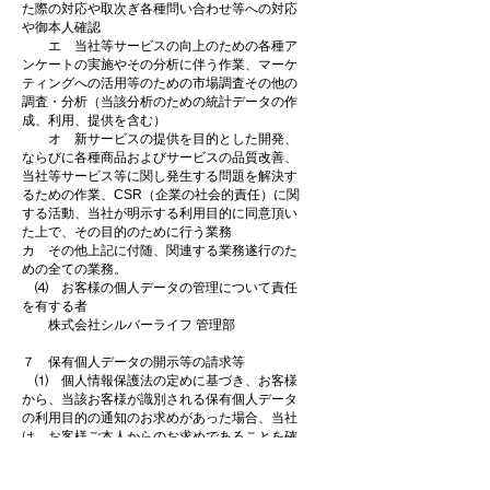
た際の対応や取次ぎ各種問い合わせ等への対応
や御本人確認
エ 当社等サービスの向上のための各種ア
ンケートの実施やその分析に伴う作業、マーケ
ティングへの活用等のための市場調査その他の
調査・分析（当該分析のための統計データの作
成、利用、提供を含む）
オ 新サービスの提供を目的とした開発、
ならびに各種商品およびサービスの品質改善、
当社等サービス等に関し発生する問題を解決す
るための作業、CSR（企業の社会的責任）に関
する活動、当社が明示する利用目的に同意頂い
た上で、その目的のために行う業務
カ その他上記に付随、関連する業務遂行のた
めの全ての業務。
⑷ お客様の個人データの管理について責任
を有する者
株式会社シルバーライフ 管理部
７ 保有個人データの開示等の請求等
⑴ 個人情報保護法の定めに基づき、お客様
から、当該お客様が識別される保有個人データ
の利用目的の通知のお求めがあった場合、当社
は、お客様ご本人からのお求めであることを確
認した上で、個人情報保護法の定めに従い、速
やかに対応致します。なお、保有個人データの